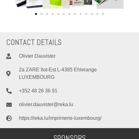
CONTACT DETAILS
Olivier Dauvister
2a ZARE Ilot-Est L-4385 Ehlerange
LUXEMBOURG
+352 48 26 36 91
olivier.dauvister@reka.lu
https://reka.lu/imprimerie-luxembourg/
SPONSORS