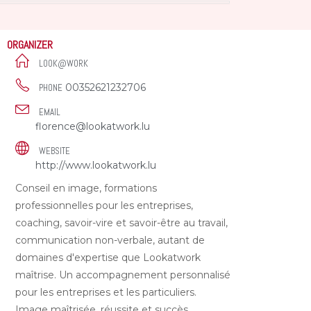
ORGANIZER
LOOK@WORK
00352621232706
PHONE
EMAIL
florence@lookatwork.lu
WEBSITE
http://www.lookatwork.lu
Conseil en image, formations
professionnelles pour les entreprises,
coaching, savoir-vire et savoir-être au travail,
communication non-verbale, autant de
domaines d'expertise que Lookatwork
maîtrise. Un accompagnement personnalisé
pour les entreprises et les particuliers.
Image maîtrisée, réussite et succès.