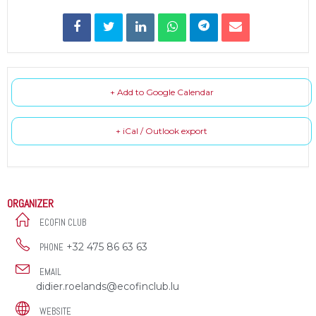
+ Add to Google Calendar
+ iCal / Outlook export
ORGANIZER
ECOFIN CLUB
+32 475 86 63 63
PHONE
EMAIL
didier.roelands@ecofinclub.lu
WEBSITE