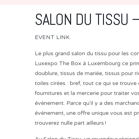
SALON DU TISSU 
EVENT LINK
Le plus grand salon du tissu pour les 
Luxex
p
o T
he Box à Luxembourg ce print
doublure, tissus de mariée, tissus pour r
toiles cirées : bref, tout ce qui se trouve
fournitures et la mercerie pour traiter v
événement. Parce qu’il y a des marchands
événement, une offre unique vous est pr
trouverez nulle part ailleurs !
Au Salon du Tissu, un revendeur région