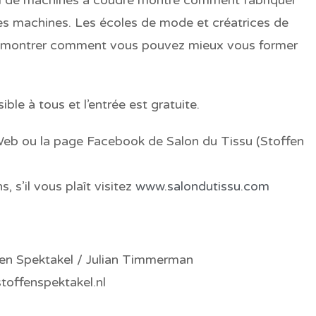
res machines. Les écoles de mode et créatrices de
s montrer comment vous pouvez mieux vous former
ble à tous et l’entrée est gratuite.
 Web ou la pag
e Facebo
ok de Salon du Tissu
(Stoff
e
n
 s’il vous plaît visitez
www.salondutissu.com
akel / Julian Timmerman
enspektakel.nl