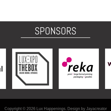
SPONSORS
Copyright © 2026 Lux Happenings. Design by Jayacreator