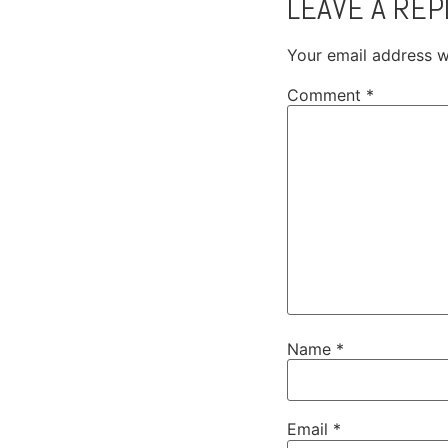
LEAVE A REP
Your email address wi
Comment
*
Name
*
Email
*