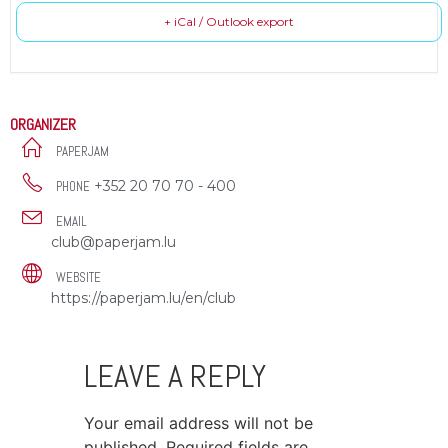
+ iCal / Outlook export
ORGANIZER
PAPERJAM
+352 20 70 70 - 400
PHONE
EMAIL
club@paperjam.lu
WEBSITE
https://paperjam.lu/en/club
LEAVE A REPLY
Your email address will not be
published.
Required fields are