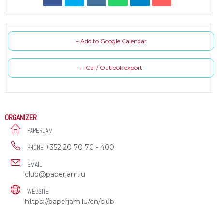
+ Add to Google Calendar
+ iCal / Outlook export
ORGANIZER
PAPERJAM
+352 20 70 70 - 400
PHONE
EMAIL
club@paperjam.lu
WEBSITE
https://paperjam.lu/en/club