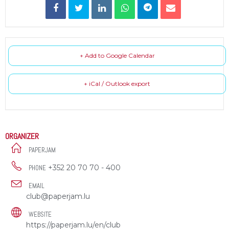
+ Add to Google Calendar
+ iCal / Outlook export
ORGANIZER
PAPERJAM
+352 20 70 70 - 400
PHONE
EMAIL
club@paperjam.lu
WEBSITE
https://paperjam.lu/en/club