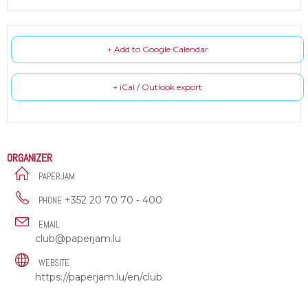
+ Add to Google Calendar
+ iCal / Outlook export
ORGANIZER
PAPERJAM
+352 20 70 70 - 400
PHONE
EMAIL
club@paperjam.lu
WEBSITE
https://paperjam.lu/en/club