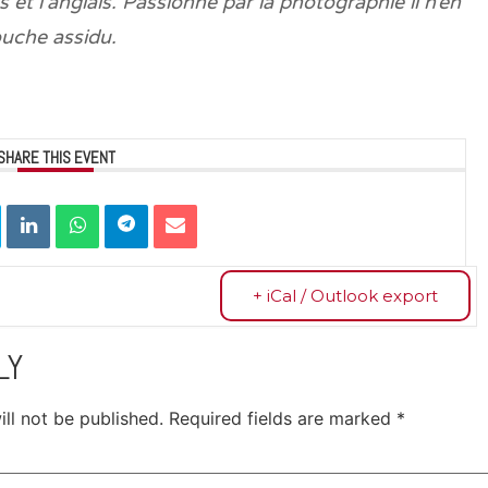
 et l’anglais. Passionné par la photographie il n’en
uche assidu.
SHARE THIS EVENT
+ iCal / Outlook export
LY
ll not be published.
Required fields are marked
*