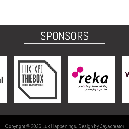
SPONSORS
Copyright © 2026 Lux Happenings. Design by Jayacreator