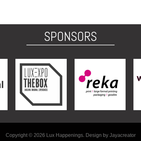
SPONSORS
Copyright © 2026 Lux Happenings. Design by Jayacreator