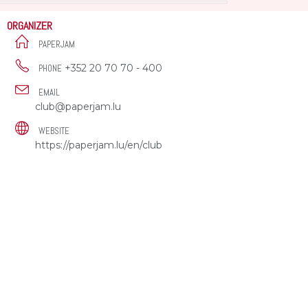
ORGANIZER
PAPERJAM
+352 20 70 70 - 400
PHONE
EMAIL
club@paperjam.lu
WEBSITE
https://paperjam.lu/en/club