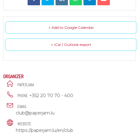
+ Add to Google Calendar
+ iCal / Outlook export
ORGANIZER
PAPERJAM
+352 20 70 70 - 400
PHONE
EMAIL
club@paperjam.lu
WEBSITE
https://paperjam.lu/en/club