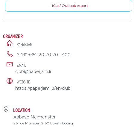
+ iCal / Outlook export
ORGANIZER
PAPERJAM
+352 20 70 70 - 400
PHONE
EMAIL
club@paperjam.lu
WEBSITE
https://paperjam.lu/en/club
LOCATION
Abbaye Neimënster
26 rue Münster, 2160 Luxembourg