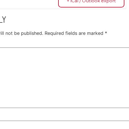
+ iCal / Outlook export
LY
ll not be published.
Required fields are marked
*